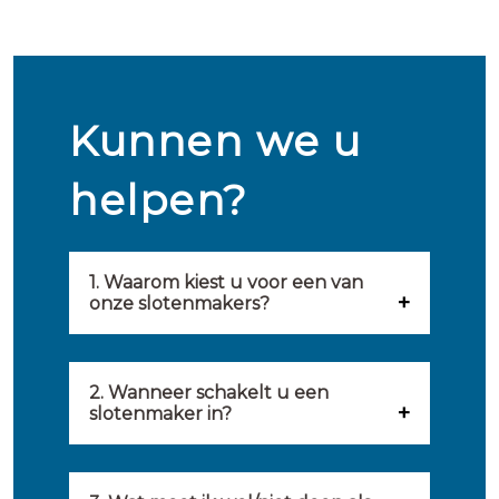
Kunnen we u
helpen?
1. Waarom kiest u voor een van
onze slotenmakers?
Onze slotenmakers zijn
geselecteerd op kwaliteit,
2. Wanneer schakelt u een
slotenmaker in?
snelheid en service. U vindt
U kunt de hulp van een
hierom uitsluitend de beste