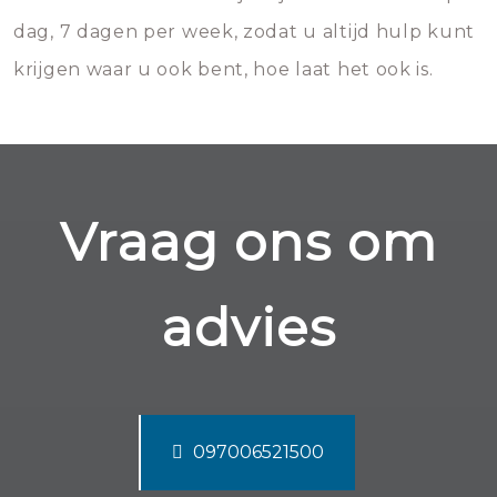
dag, 7 dagen per week, zodat u altijd hulp kunt
krijgen waar u ook bent, hoe laat het ook is.
Vraag ons om
advies
097006521500