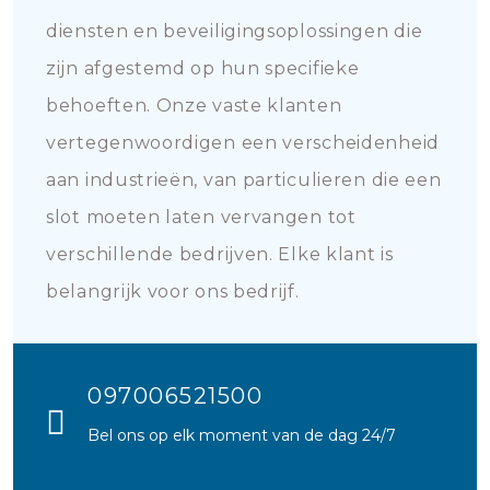
diensten en beveiligingsoplossingen die
zijn afgestemd op hun specifieke
behoeften. Onze vaste klanten
vertegenwoordigen een verscheidenheid
aan industrieën, van particulieren die een
slot moeten laten vervangen tot
verschillende bedrijven. Elke klant is
belangrijk voor ons bedrijf.
097006521500
Bel ons op elk moment van de dag 24/7