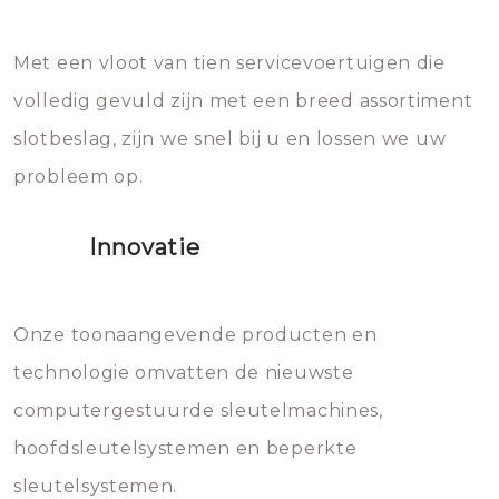
en zeer complexe onderdelen,
later zal het water dat je
Met een vloot van tien servicevoertuigen die
die relatief gemakkelijk te
eroverheen hebt gegooid weer
volledig gevuld zijn met een breed assortiment
beschadigen zijn. In veel
bevriezen.
slotbeslag, zijn we snel bij u en lossen we uw
gevallen zult u schade aan de
probleem op.
sloten veroorzaken, waardoor
het slot gerepareerd of zelfs
Innovatie
geheel vervangen moet worden.
Dit brengt extra kosten met zich
mee, die u gemakkelijk kunt
Onze toonaangevende producten en
vermijden.
technologie omvatten de nieuwste
computergestuurde sleutelmachines,
hoofdsleutelsystemen en beperkte
sleutelsystemen.