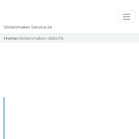
Slotenmaker Service 24
Home
»
Slotenmaker-obbicht
Slotenmaker
Uw professionelle Slotenmaker
Service 24
De beste bekwame
slotenmakers in