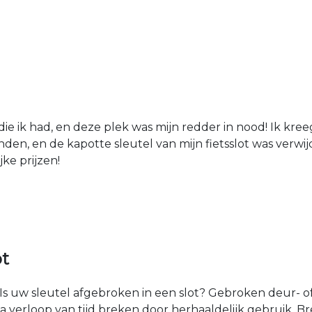
die ik had, en deze plek was mijn redder in nood! Ik kree
den, en de kapotte sleutel van mijn fietsslot was verw
jke prijzen!
ot
Is uw sleutel afgebroken in een slot? Gebroken deur- of
na verloop van tijd breken door herhaaldelijk gebruik. 