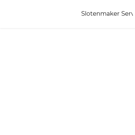
Home
»
Slotenmaker Serv
Slotenmaker-oisterwijk