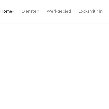
ice 24
Home
Diensten
Werkgebied
Locksmith in