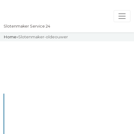
Slotenmaker Service 24
Home
»
Slotenmaker-oldeouwer
Slotenmaker
Uw professionelle Slotenmaker
Service 24
De beste bekwame
slotenmakers in