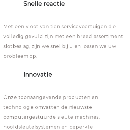
Snelle reactie
Sloten bestaan uit talloze kleine
Het zal inderdaad werken, maar
en zeer complexe onderdelen,
later zal het water dat je
Met een vloot van tien servicevoertuigen die
die relatief gemakkelijk te
eroverheen hebt gegooid weer
volledig gevuld zijn met een breed assortiment
beschadigen zijn. In veel
bevriezen.
slotbeslag, zijn we snel bij u en lossen we uw
gevallen zult u schade aan de
probleem op.
sloten veroorzaken, waardoor
het slot gerepareerd of zelfs
Innovatie
geheel vervangen moet worden.
Dit brengt extra kosten met zich
mee, die u gemakkelijk kunt
Onze toonaangevende producten en
vermijden.
technologie omvatten de nieuwste
computergestuurde sleutelmachines,
hoofdsleutelsystemen en beperkte