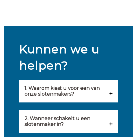
Kunnen we u
helpen?
1. Waarom kiest u voor een van
onze slotenmakers?
Onze slotenmakers zijn
geselecteerd op kwaliteit,
2. Wanneer schakelt u een
slotenmaker in?
snelheid en service. U vindt