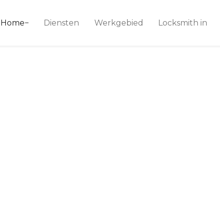
ice 24
Home
Diensten
Werkgebied
Locksmith in