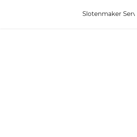
Home
»
Slotenmaker Serv
Slotenmaker-oosteind