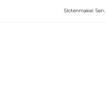
Home
»
Slotenmaker Serv
Slotenmaker-oosterhout-nb