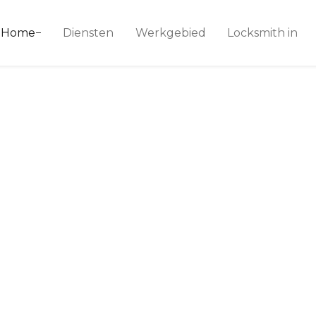
ice 24
Home
Diensten
Werkgebied
Locksmith in