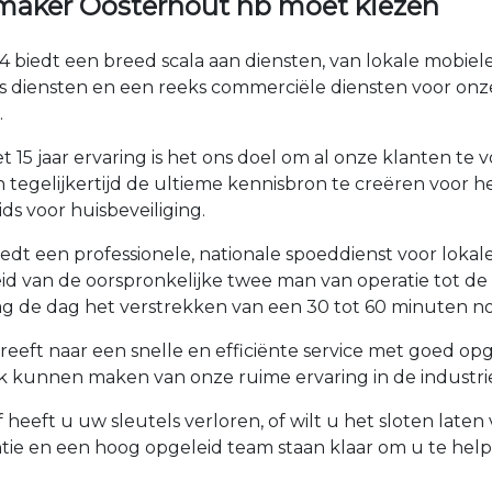
maker Oosterhout nb moet kiezen
 biedt een breed scala aan diensten, van lokale mobiel
s diensten en een reeks commerciële diensten voor onz
.
 15 jaar ervaring is het ons doel om al onze klanten t
tegelijkertijd de ultieme kennisbron te creëren voor he
ds voor huisbeveiliging.
dt een professionele, nationale spoeddienst voor lokal
roeid van de oorspronkelijke twee man van operatie tot 
 de dag het verstrekken van een 30 tot 60 minuten no
eeft naar een snelle en efficiënte service met goed op
k kunnen maken van onze ruime ervaring in de industrie
 heeft u uw sleutels verloren, of wilt u het sloten lat
tie en een hoog opgeleid team staan klaar om u te he