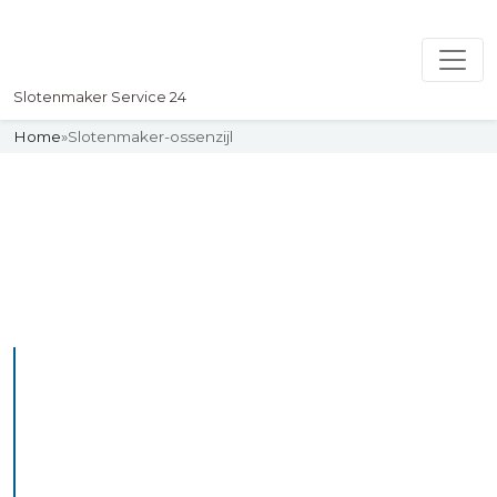
Slotenmaker Service 24
Home
»
Slotenmaker-ossenzijl
Slotenmaker
Uw professionelle Slotenmaker
Service 24
De beste bekwame
slotenmakers in