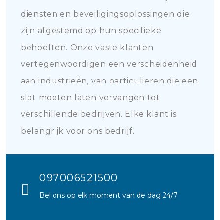
diensten en beveiligingsoplossingen die
zijn afgestemd op hun specifieke
behoeften. Onze vaste klanten
vertegenwoordigen een verscheidenheid
aan industrieën, van particulieren die een
slot moeten laten vervangen tot
verschillende bedrijven. Elke klant is
belangrijk voor ons bedrijf.
097006521500
Bel ons op elk moment van de dag 24/7