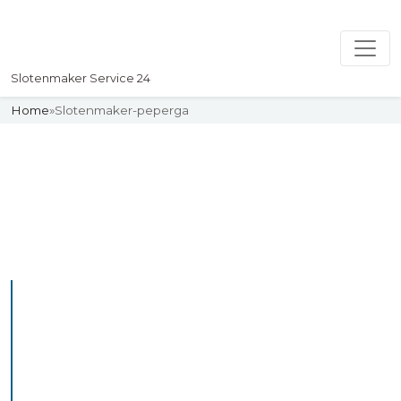
Slotenmaker Service 24
Home
»
Slotenmaker-peperga
Slotenmaker
Uw professionelle Slotenmaker
Service 24
De beste bekwame
slotenmakers in