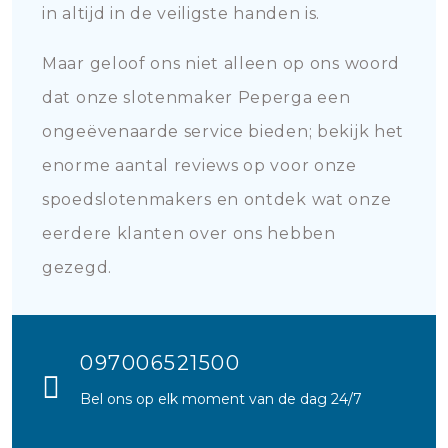
in altijd in de veiligste handen is.
Maar geloof ons niet alleen op ons woord
dat onze slotenmaker Peperga een
ongeëvenaarde service bieden; bekijk het
enorme aantal reviews op voor onze
spoedslotenmakers en ontdek wat onze
eerdere klanten over ons hebben
gezegd.
097006521500
Bel ons op elk moment van de dag 24/7