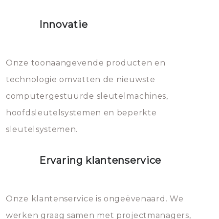
het slot gerepareerd of zelfs
Innovatie
geheel vervangen moet worden.
Dit brengt extra kosten met zich
mee, die u gemakkelijk kunt
Onze toonaangevende producten en
vermijden.
technologie omvatten de nieuwste
computergestuurde sleutelmachines,
hoofdsleutelsystemen en beperkte
sleutelsystemen.
Ervaring klantenservice
Onze klantenservice is ongeëvenaard. We
werken graag samen met projectmanagers,