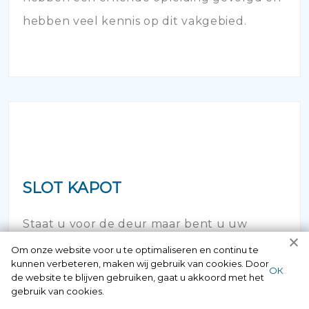
hebben veel kennis op dit vakgebied.
SLOT KAPOT
Staat u voor de deur maar bent u uw
sleutel vergeten of verloren? Geen paniek
Om onze website voor u te optimaliseren en continu te
kunnen verbeteren, maken wij gebruik van cookies. Door
maar bel ons! Binnen no time opent onze
ОК
de website te blijven gebruiken, gaat u akkoord met het
gebruik van cookies.
slotenspecialist de deur en kunt u weer uw