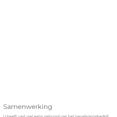
Samenwerking
U heeft vast wel eens gehoord van het beveiligingsbedrijf