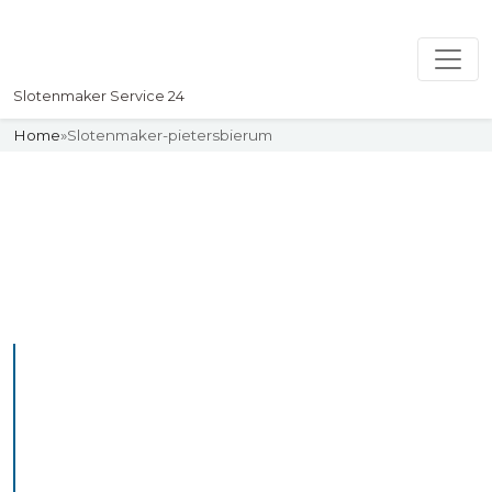
Slotenmaker Service 24
Home
»
Slotenmaker-pietersbierum
Slotenmaker
Uw professionelle Slotenmaker
Service 24
De beste bekwame
slotenmakers in