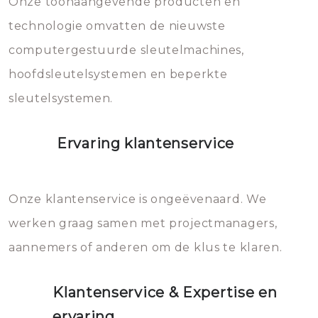
Onze toonaangevende producten en
vermijden.
technologie omvatten de nieuwste
computergestuurde sleutelmachines,
hoofdsleutelsystemen en beperkte
sleutelsystemen.
Ervaring klantenservice
Onze klantenservice is ongeëvenaard. We
werken graag samen met projectmanagers,
aannemers of anderen om de klus te klaren.
Klantenservice & Expertise en
ervaring