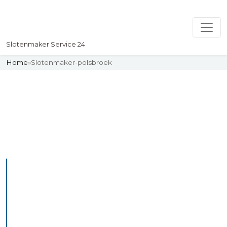
Slotenmaker Service 24
Home
»
Slotenmaker-polsbroek
Slotenmaker
Uw professionelle Slotenmaker
Service 24
De beste bekwame
slotenmakers in