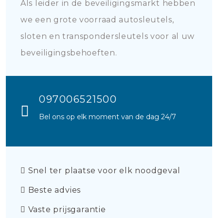
Als leider in de beveiligingsmarkt hebben
we een grote voorraad autosleutels,
sloten en transpondersleutels voor al uw
beveiligingsbehoeften.
097006521500
Bel ons op elk moment van de dag 24/7
Snel ter plaatse voor elk noodgeval
Beste advies
Vaste prijsgarantie