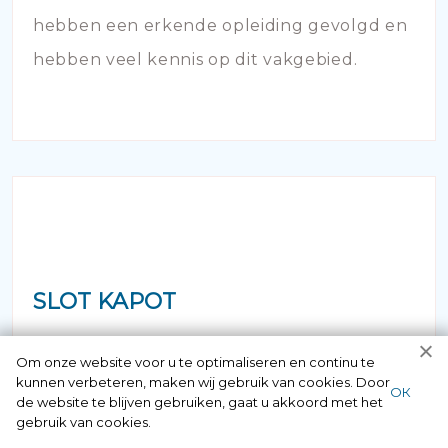
hebben een erkende opleiding gevolgd en
hebben veel kennis op dit vakgebied.
SLOT KAPOT
Staat u voor de deur maar bent u uw
Om onze website voor u te optimaliseren en continu te
kunnen verbeteren, maken wij gebruik van cookies. Door
sleutel vergeten of verloren? Geen paniek
ОК
de website te blijven gebruiken, gaat u akkoord met het
maar bel ons! Binnen no time opent onze
gebruik van cookies.