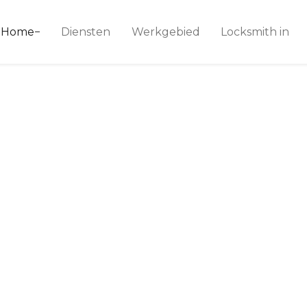
ice 24
Home
Diensten
Werkgebied
Locksmith in