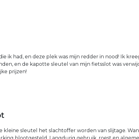
die ik had, en deze plek was mijn redder in nood! Ik kree
den, en de kapotte sleutel van mijn fietsslot was verw
jke prijzen!
ot
kleine sleutel het slachtoffer worden van slijtage. Wan
rking blootgesteld. Langdurig gebruik, roest en algemen