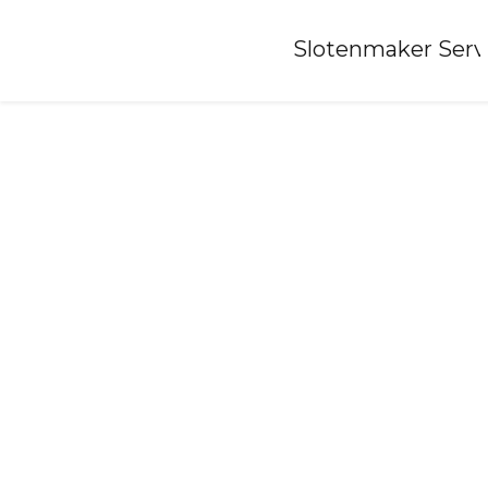
Home
»
Slotenmaker Serv
Slotenmaker-poppenwier