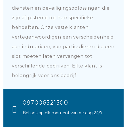
diensten en beveiligingsoplossingen die
zijn afgestemd op hun specifieke
behoeften. Onze vaste klanten
vertegenwoordigen een verscheidenheid
aan industrieën, van particulieren die een
slot moeten laten vervangen tot
verschillende bedrijven. Elke klant is
belangrijk voor ons bedrijf.
097006521500
Bel ons op elk moment van de dag 24/7