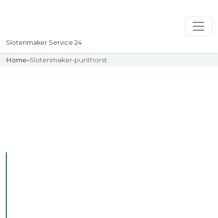
Slotenmaker Service 24
Home
»
Slotenmaker-punthorst
Slotenmaker
Uw professionelle Slotenmaker
Service 24
De beste bekwame
slotenmakers in