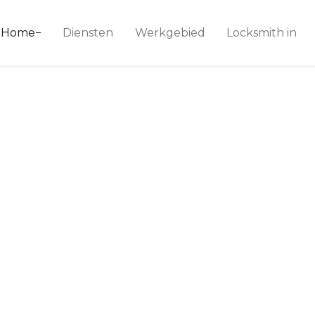
ice 24
Home
Diensten
Werkgebied
Locksmith in