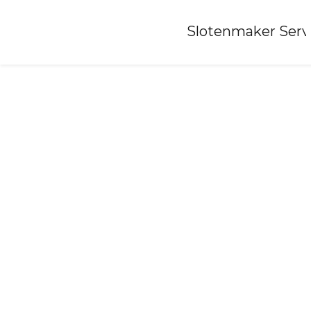
Home
»
Slotenmaker Serv
Slotenmaker-purmerend