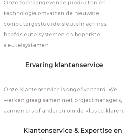
mee, die u gemakkelijk kunt
Onze toonaangevende producten en
vermijden.
technologie omvatten de nieuwste
computergestuurde sleutelmachines,
hoofdsleutelsystemen en beperkte
sleutelsystemen.
Ervaring klantenservice
Onze klantenservice is ongeëvenaard. We
werken graag samen met projectmanagers,
aannemers of anderen om de klus te klaren.
Klantenservice & Expertise en