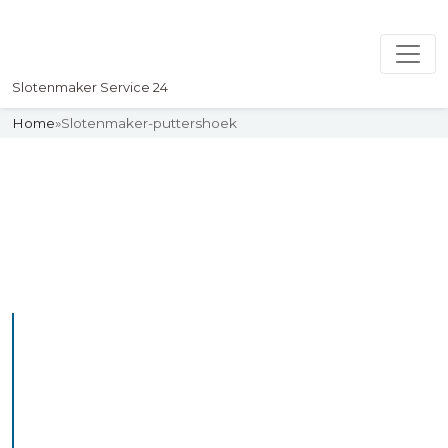
Slotenmaker Service 24
Home
»
Slotenmaker-puttershoek
Slotenmaker
Uw professionelle Slotenmaker
Service 24
De beste bekwame
slotenmakers in