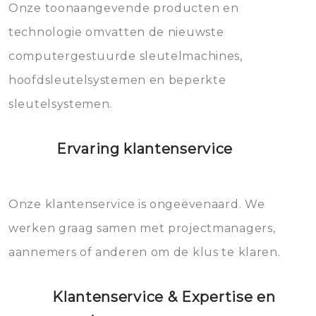
mee, die u gemakkelijk kunt
Onze toonaangevende producten en
vermijden.
technologie omvatten de nieuwste
computergestuurde sleutelmachines,
hoofdsleutelsystemen en beperkte
sleutelsystemen.
Ervaring klantenservice
Onze klantenservice is ongeëvenaard. We
werken graag samen met projectmanagers,
aannemers of anderen om de klus te klaren.
Klantenservice & Expertise en