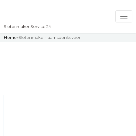
Slotenmaker Service 24
Home
»
Slotenmaker-raamsdonksveer
Slotenmaker
Uw professionelle Slotenmaker
Service 24
De beste bekwame
slotenmakers in