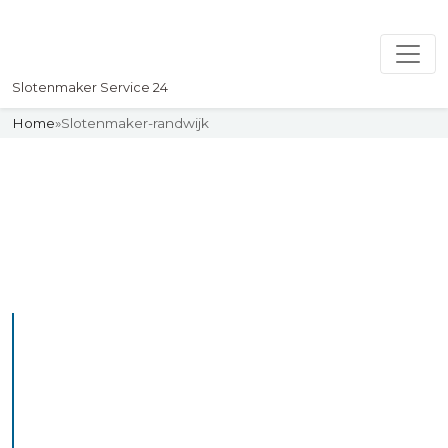
Slotenmaker Service 24
Home
»
Slotenmaker-randwijk
Slotenmaker
Uw professionelle Slotenmaker
Service 24
De beste bekwame
slotenmakers in