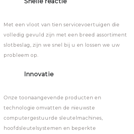
Snelle reactie
Sloten bestaan uit talloze kleine
Het zal inderdaad werken, maar
en zeer complexe onderdelen,
later zal het water dat je
Met een vloot van tien servicevoertuigen die
die relatief gemakkelijk te
eroverheen hebt gegooid weer
volledig gevuld zijn met een breed assortiment
beschadigen zijn. In veel
bevriezen.
slotbeslag, zijn we snel bij u en lossen we uw
gevallen zult u schade aan de
probleem op.
sloten veroorzaken, waardoor
het slot gerepareerd of zelfs
Innovatie
geheel vervangen moet worden.
Dit brengt extra kosten met zich
mee, die u gemakkelijk kunt
Onze toonaangevende producten en
vermijden.
technologie omvatten de nieuwste
computergestuurde sleutelmachines,
hoofdsleutelsystemen en beperkte