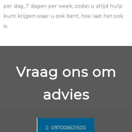
per dag, 7 dagen per week, zodat u altijd hulp
kunt krijgen waar u ook bent, hoe laat het ook
is.
Vraag ons om
advies
097006521500