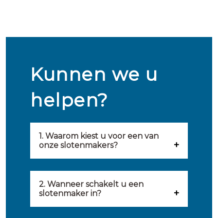
Kunnen we u
helpen?
1. Waarom kiest u voor een van
onze slotenmakers?
Onze slotenmakers zijn
geselecteerd op kwaliteit,
2. Wanneer schakelt u een
slotenmaker in?
snelheid en service. U vindt
U kunt de hulp van een
hierom uitsluitend de beste