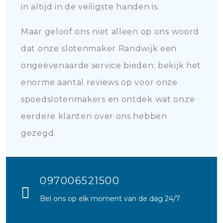
in altijd in de veiligste handen is.
Maar geloof ons niet alleen op ons woord
dat onze slotenmaker Randwijk een
ongeëvenaarde service bieden; bekijk het
enorme aantal reviews op voor onze
spoedslotenmakers en ontdek wat onze
eerdere klanten over ons hebben
gezegd.
097006521500
Bel ons op elk moment van de dag 24/7