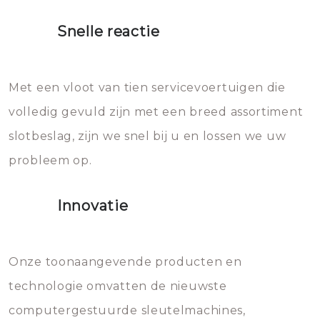
proberen de deuren te openen.
heet water over je slot gooien.
Snelle reactie
Sloten bestaan uit talloze kleine
Het zal inderdaad werken, maar
en zeer complexe onderdelen,
later zal het water dat je
Met een vloot van tien servicevoertuigen die
die relatief gemakkelijk te
eroverheen hebt gegooid weer
volledig gevuld zijn met een breed assortiment
beschadigen zijn. In veel
bevriezen.
slotbeslag, zijn we snel bij u en lossen we uw
gevallen zult u schade aan de
probleem op.
sloten veroorzaken, waardoor
het slot gerepareerd of zelfs
Innovatie
geheel vervangen moet worden.
Dit brengt extra kosten met zich
mee, die u gemakkelijk kunt
Onze toonaangevende producten en
vermijden.
technologie omvatten de nieuwste
computergestuurde sleutelmachines,