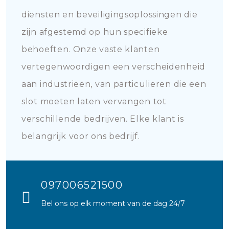
diensten en beveiligingsoplossingen die
zijn afgestemd op hun specifieke
behoeften. Onze vaste klanten
vertegenwoordigen een verscheidenheid
aan industrieën, van particulieren die een
slot moeten laten vervangen tot
verschillende bedrijven. Elke klant is
belangrijk voor ons bedrijf.
097006521500
Bel ons op elk moment van de dag 24/7