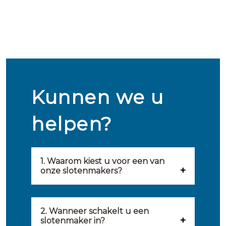
Kunnen we u
helpen?
1. Waarom kiest u voor een van
onze slotenmakers?
Onze slotenmakers zijn
geselecteerd op kwaliteit,
2. Wanneer schakelt u een
slotenmaker in?