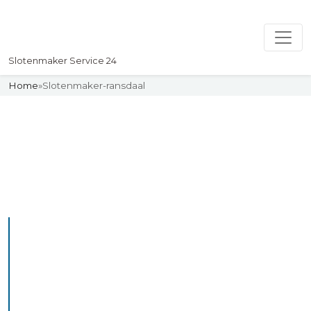
Slotenmaker Service 24
Home
»
Slotenmaker-ransdaal
Slotenmaker
Uw professionelle Slotenmaker
Service 24
De beste bekwame
slotenmakers in