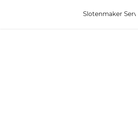
Home
»
Slotenmaker Serv
Slotenmaker-ravenswoud