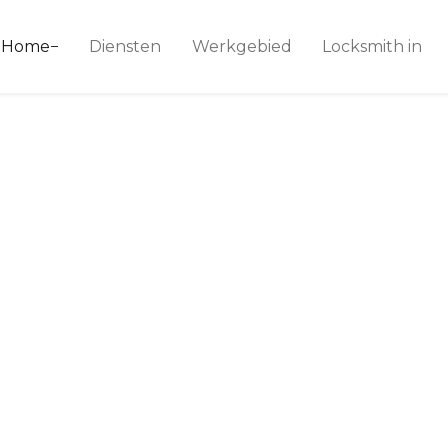
ice 24
Home
Diensten
Werkgebied
Locksmith in