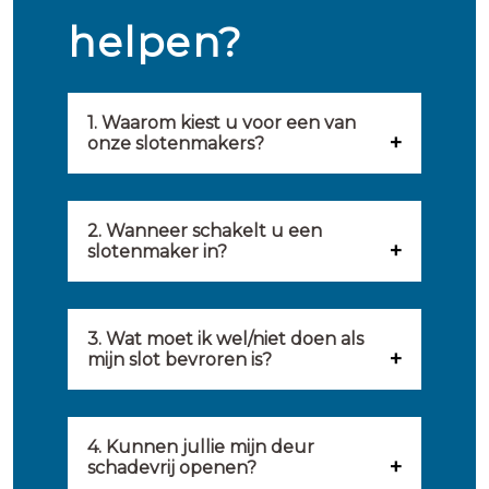
helpen?
1. Waarom kiest u voor een van
onze slotenmakers?
Onze slotenmakers zijn
geselecteerd op kwaliteit,
2. Wanneer schakelt u een
slotenmaker in?
snelheid en service. U vindt
U kunt de hulp van een
hierom uitsluitend de beste
slotenmaker inschakelen
3. Wat moet ik wel/niet doen als
partij om u van dienst te zijn.
mijn slot bevroren is?
wanneer: u uzelf heeft
Onze slotenmakers streven
Wat u kunt doen: in de winter
buitengesloten, uw slot niet
ernaar om binnen 20 minuten
komt het wel eens voor dat
4. Kunnen jullie mijn deur
meer functioneert, er
ter plaatse te zijn om u een
schadevrij openen?
sloten bevriezen. Dan kunt u
inbraakschade moet worden
gepaste oplossing te bieden voor