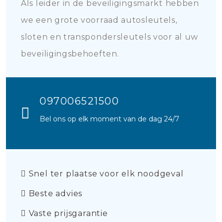
Als leider in de beveiligingsmarkt hebben
we een grote voorraad autosleutels,
sloten en transpondersleutels voor al uw
beveiligingsbehoeften.
097006521500
Bel ons op elk moment van de dag 24/7
Snel ter plaatse voor elk noodgeval
Beste advies
Vaste prijsgarantie