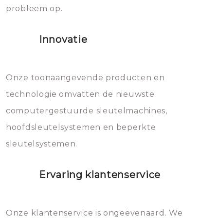
probleem op.
sloten veroorzaken, waardoor
het slot gerepareerd of zelfs
Innovatie
geheel vervangen moet worden.
Dit brengt extra kosten met zich
mee, die u gemakkelijk kunt
Onze toonaangevende producten en
vermijden.
technologie omvatten de nieuwste
computergestuurde sleutelmachines,
hoofdsleutelsystemen en beperkte
sleutelsystemen.
Ervaring klantenservice
Onze klantenservice is ongeëvenaard. We