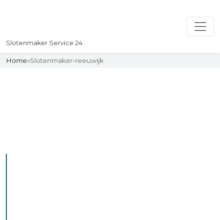
Slotenmaker Service 24
Home
»
Slotenmaker-reeuwijk
Slotenmaker
Uw professionelle Slotenmaker
Service 24
De beste bekwame
slotenmakers in