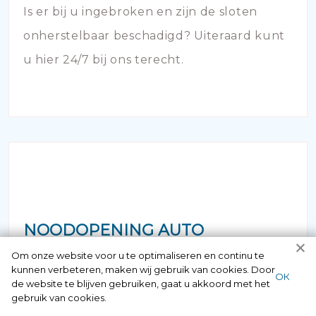
Is er bij u ingebroken en zijn de sloten
onherstelbaar beschadigd? Uiteraard kunt
u hier 24/7 bij ons terecht.
NOODOPENING AUTO
Om onze website voor u te optimaliseren en continu te
Als u zich in de situatie bevindt dat uw
kunnen verbeteren, maken wij gebruik van cookies. Door
ОК
de website te blijven gebruiken, gaat u akkoord met het
sleutel in de auto is achtergebleven of dat
gebruik van cookies.
de deur is afgebroken en dichtgevallen -