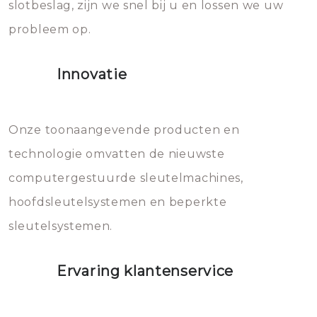
slotbeslag, zijn we snel bij u en lossen we uw
gevallen zult u schade aan de
probleem op.
sloten veroorzaken, waardoor
het slot gerepareerd of zelfs
Innovatie
geheel vervangen moet worden.
Dit brengt extra kosten met zich
mee, die u gemakkelijk kunt
Onze toonaangevende producten en
vermijden.
technologie omvatten de nieuwste
computergestuurde sleutelmachines,
hoofdsleutelsystemen en beperkte
sleutelsystemen.
Ervaring klantenservice