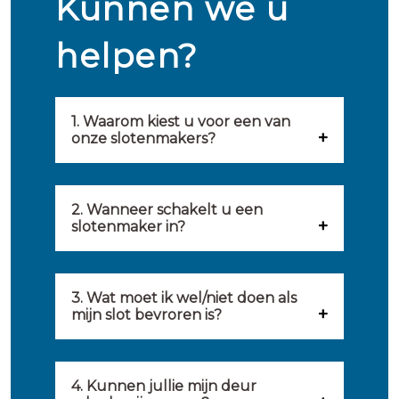
Kunnen we u
helpen?
1. Waarom kiest u voor een van
onze slotenmakers?
Onze slotenmakers zijn
geselecteerd op kwaliteit,
2. Wanneer schakelt u een
slotenmaker in?
snelheid en service. U vindt
U kunt de hulp van een
hierom uitsluitend de beste
slotenmaker inschakelen
3. Wat moet ik wel/niet doen als
partij om u van dienst te zijn.
mijn slot bevroren is?
wanneer: u uzelf heeft
Onze slotenmakers streven
Wat u kunt doen: in de winter
buitengesloten, uw slot niet
ernaar om binnen 20 minuten
komt het wel eens voor dat
4. Kunnen jullie mijn deur
meer functioneert, er
ter plaatse te zijn om u een