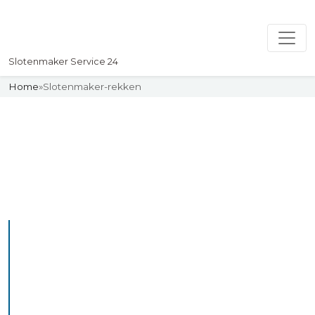
Slotenmaker Service 24
Home
»
Slotenmaker-rekken
Slotenmaker
Uw professionelle Slotenmaker
Service 24
De beste bekwame
slotenmakers in Rekken