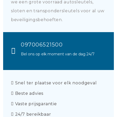
we een grote voorraad autosleutels,
sloten en transpondersleutels voor al uw
beveiligingsbehoeften.
097006521500
Bel ons op elk moment van de dag 24/7
Snel ter plaatse voor elk noodgeval
Beste advies
Vaste prijsgarantie
24/7 bereikbaar