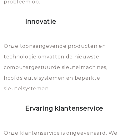
probleem op.
sloten veroorzaken, waardoor
het slot gerepareerd of zelfs
Innovatie
geheel vervangen moet worden.
Dit brengt extra kosten met zich
mee, die u gemakkelijk kunt
Onze toonaangevende producten en
vermijden.
technologie omvatten de nieuwste
computergestuurde sleutelmachines,
hoofdsleutelsystemen en beperkte
sleutelsystemen.
Ervaring klantenservice
Onze klantenservice is ongeëvenaard. We