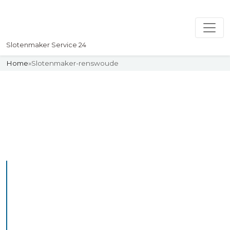
Slotenmaker Service 24
Home
»
Slotenmaker-renswoude
Slotenmaker
Uw professionelle Slotenmaker
Service 24
De beste bekwame
slotenmakers in