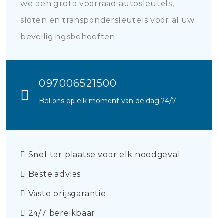
we een grote voorraad autosleutels,
sloten en transpondersleutels voor al uw
beveiligingsbehoeften.
097006521500
Bel ons op elk moment van de dag 24/7
Snel ter plaatse voor elk noodgeval
Beste advies
Vaste prijsgarantie
24/7 bereikbaar