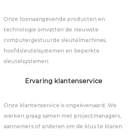
Dit brengt extra kosten met zich
mee, die u gemakkelijk kunt
Onze toonaangevende producten en
vermijden.
technologie omvatten de nieuwste
computergestuurde sleutelmachines,
hoofdsleutelsystemen en beperkte
sleutelsystemen.
Ervaring klantenservice
Onze klantenservice is ongeëvenaard. We
werken graag samen met projectmanagers,
aannemers of anderen om de klus te klaren.