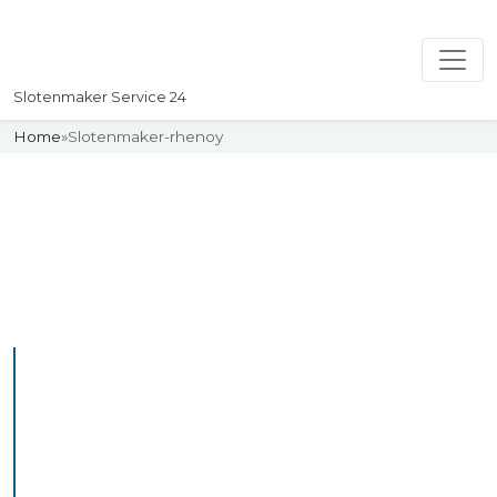
Slotenmaker Service 24
Home
»
Slotenmaker-rhenoy
Slotenmaker
Uw professionelle Slotenmaker
Service 24
De beste bekwame
slotenmakers in Rhenoy