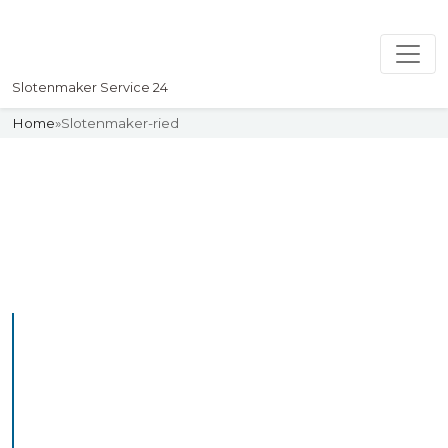
Slotenmaker Service 24
Home
»
Slotenmaker-ried
Slotenmaker
Uw professionelle Slotenmaker
Service 24
De beste bekwame
slotenmakers in Ried