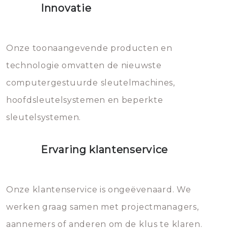
Innovatie
geheel vervangen moet worden.
Dit brengt extra kosten met zich
mee, die u gemakkelijk kunt
Onze toonaangevende producten en
vermijden.
technologie omvatten de nieuwste
computergestuurde sleutelmachines,
hoofdsleutelsystemen en beperkte
sleutelsystemen.
Ervaring klantenservice
Onze klantenservice is ongeëvenaard. We
werken graag samen met projectmanagers,
aannemers of anderen om de klus te klaren.