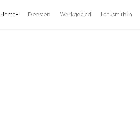
ice 24
Home
Diensten
Werkgebied
Locksmith in