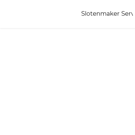
Home
»
Slotenmaker Serv
Slotenmaker-riel