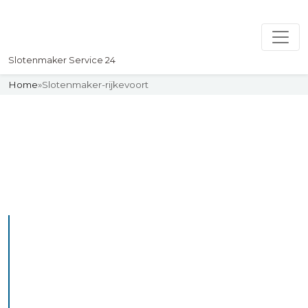
Slotenmaker Service 24
Home
»
Slotenmaker-rijkevoort
Slotenmaker
Uw professionelle Slotenmaker
Service 24
De beste bekwame
slotenmakers in