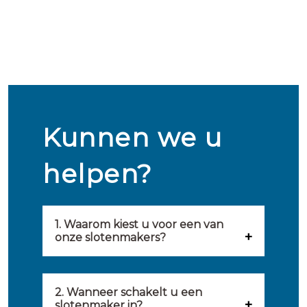
Kunnen we u
helpen?
1. Waarom kiest u voor een van
onze slotenmakers?
Onze slotenmakers zijn
geselecteerd op kwaliteit,
2. Wanneer schakelt u een
slotenmaker in?