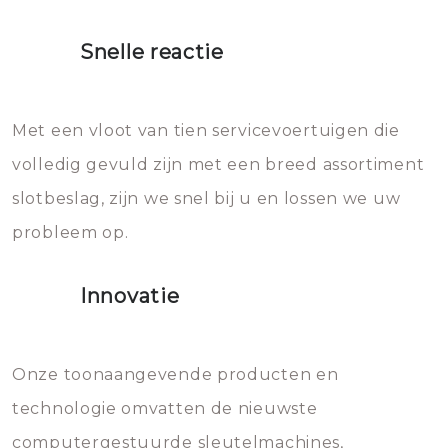
proberen de deuren te openen.
heet water over je slot gooien.
Snelle reactie
Sloten bestaan uit talloze kleine
Het zal inderdaad werken, maar
en zeer complexe onderdelen,
later zal het water dat je
Met een vloot van tien servicevoertuigen die
die relatief gemakkelijk te
eroverheen hebt gegooid weer
volledig gevuld zijn met een breed assortiment
beschadigen zijn. In veel
bevriezen.
slotbeslag, zijn we snel bij u en lossen we uw
gevallen zult u schade aan de
probleem op.
sloten veroorzaken, waardoor
het slot gerepareerd of zelfs
Innovatie
geheel vervangen moet worden.
Dit brengt extra kosten met zich
mee, die u gemakkelijk kunt
Onze toonaangevende producten en
vermijden.
technologie omvatten de nieuwste
computergestuurde sleutelmachines,