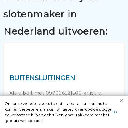
slotenmaker in
Nederland uitvoeren:
BUITENSLUITINGEN
Als u belt met 097006521500 krijgt u
gegarandeerd een vakkundige
Om onze website voor u te optimaliseren en continu te
kunnen verbeteren, maken wij gebruik van cookies. Door
slotenmaker aan de lijn. Alle medewerkers
ОК
de website te blijven gebruiken, gaat u akkoord met het
gebruik van cookies.
hebben een erkende opleiding gevolgd en