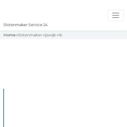
Slotenmaker Service 24
Home
»
Slotenmaker-rijswijk-nb
Slotenmaker
Uw professionelle Slotenmaker
Service 24
De beste bekwame
slotenmakers in Rijswijk