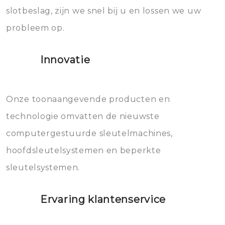
slotbeslag, zijn we snel bij u en lossen we uw
gevallen zult u schade aan de
probleem op.
sloten veroorzaken, waardoor
het slot gerepareerd of zelfs
Innovatie
geheel vervangen moet worden.
Dit brengt extra kosten met zich
mee, die u gemakkelijk kunt
Onze toonaangevende producten en
vermijden.
technologie omvatten de nieuwste
computergestuurde sleutelmachines,
hoofdsleutelsystemen en beperkte
sleutelsystemen.
Ervaring klantenservice