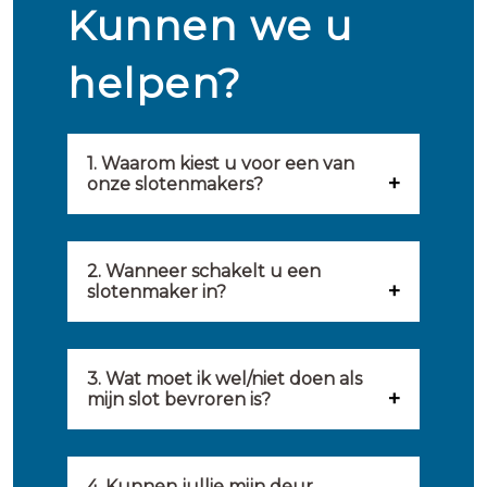
Kunnen we u
helpen?
1. Waarom kiest u voor een van
onze slotenmakers?
Onze slotenmakers zijn
geselecteerd op kwaliteit,
2. Wanneer schakelt u een
slotenmaker in?
snelheid en service. U vindt
U kunt de hulp van een
hierom uitsluitend de beste
slotenmaker inschakelen
3. Wat moet ik wel/niet doen als
partij om u van dienst te zijn.
mijn slot bevroren is?
wanneer: u uzelf heeft
Onze slotenmakers streven
Wat u kunt doen: in de winter
buitengesloten, uw slot niet
ernaar om binnen 20 minuten
komt het wel eens voor dat
4. Kunnen jullie mijn deur