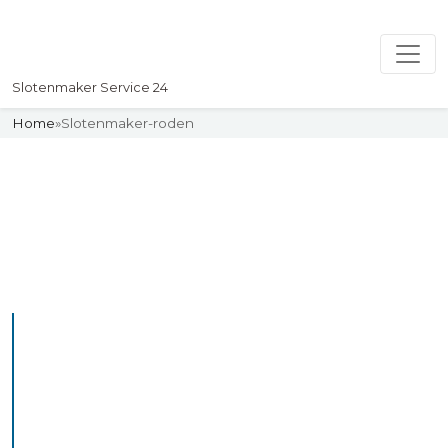
Slotenmaker Service 24
Home
»
Slotenmaker-roden
Slotenmaker
Uw professionelle Slotenmaker
Service 24
De beste bekwame
slotenmakers in Roden