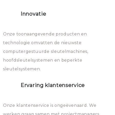
het slot gerepareerd of zelfs
Innovatie
geheel vervangen moet worden.
Dit brengt extra kosten met zich
mee, die u gemakkelijk kunt
Onze toonaangevende producten en
vermijden.
technologie omvatten de nieuwste
computergestuurde sleutelmachines,
hoofdsleutelsystemen en beperkte
sleutelsystemen.
Ervaring klantenservice
Onze klantenservice is ongeëvenaard. We
werken graag samen met projectmanagers,