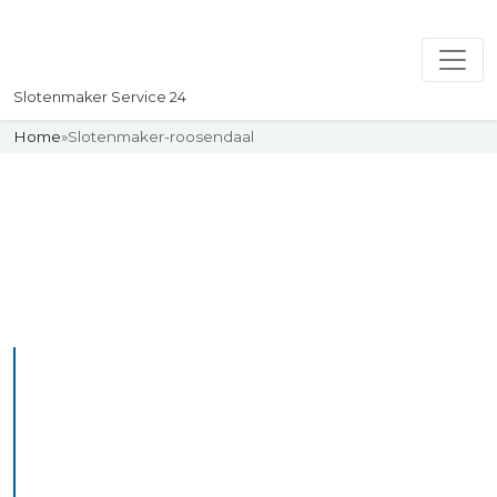
Slotenmaker Service 24
Home
»
Slotenmaker-roosendaal
Slotenmaker
Uw professionelle Slotenmaker
Service 24
De beste bekwame
slotenmakers in