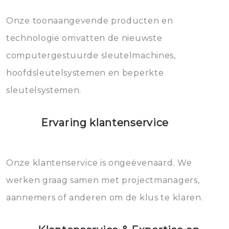
Dit brengt extra kosten met zich
mee, die u gemakkelijk kunt
Onze toonaangevende producten en
vermijden.
technologie omvatten de nieuwste
computergestuurde sleutelmachines,
hoofdsleutelsystemen en beperkte
sleutelsystemen.
Ervaring klantenservice
Onze klantenservice is ongeëvenaard. We
werken graag samen met projectmanagers,
aannemers of anderen om de klus te klaren.