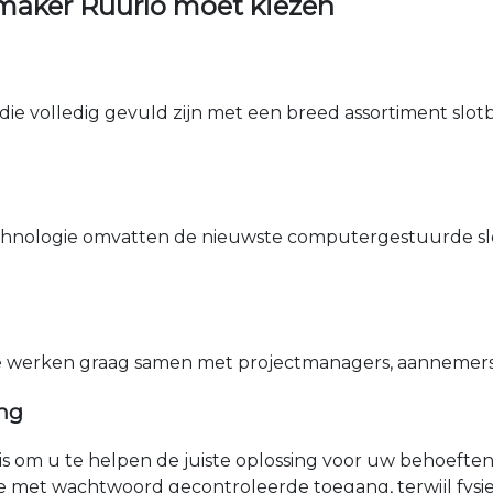
maker Ruurlo moet kiezen
die volledig gevuld zijn met een breed assortiment slotbe
nologie omvatten de nieuwste computergestuurde sle
e werken graag samen met projectmanagers, aannemers 
ing
nis om u te helpen de juiste oplossing voor uw behoefte
e met wachtwoord gecontroleerde toegang, terwijl fys