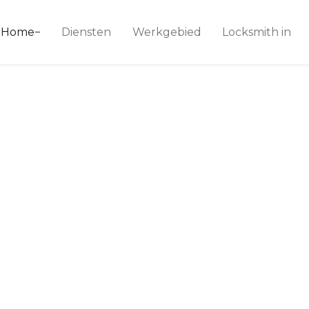
ice 24
Home
Diensten
Werkgebied
Locksmith in