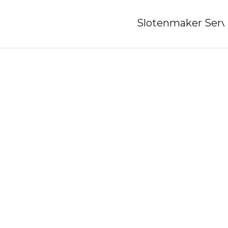
Home
»
Slotenmaker Serv
Slotenmaker-ruurlo