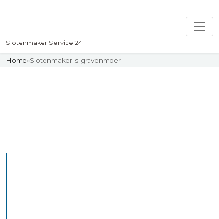
Slotenmaker Service 24
Home
»
Slotenmaker-s-gravenmoer
Slotenmaker
Uw professionelle Slotenmaker
Service 24
De beste bekwame
slotenmakers in s