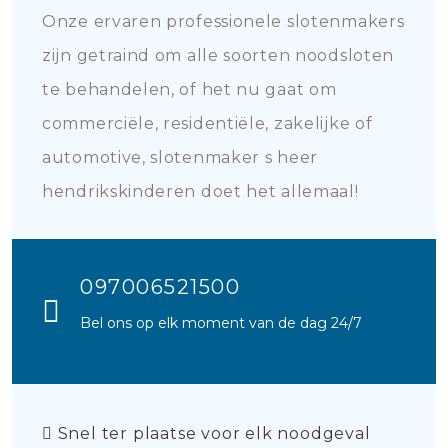
Onze ervaren professionele slotenmakers
zijn getraind om alle soorten noodsloten
te behandelen, of het nu gaat om
commerciële, residentiële, zakelijke of
automotive, slotenmaker s heer
hendrikskinderen doet het allemaal!
097006521500
Bel ons op elk moment van de dag 24/7
Snel ter plaatse voor elk noodgeval