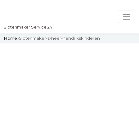
Slotenmaker Service 24
Home
»
Slotenmaker-s-heer-hendrikskinderen
Slotenmaker
Uw professionelle Slotenmaker
Service 24
De beste bekwame
slotenmakers in s heer