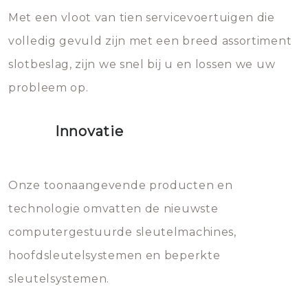
Met een vloot van tien servicevoertuigen die
die relatief gemakkelijk te
eroverheen hebt gegooid weer
volledig gevuld zijn met een breed assortiment
beschadigen zijn. In veel
bevriezen.
slotbeslag, zijn we snel bij u en lossen we uw
gevallen zult u schade aan de
probleem op.
sloten veroorzaken, waardoor
het slot gerepareerd of zelfs
Innovatie
geheel vervangen moet worden.
Dit brengt extra kosten met zich
mee, die u gemakkelijk kunt
Onze toonaangevende producten en
vermijden.
technologie omvatten de nieuwste
computergestuurde sleutelmachines,
hoofdsleutelsystemen en beperkte
sleutelsystemen.