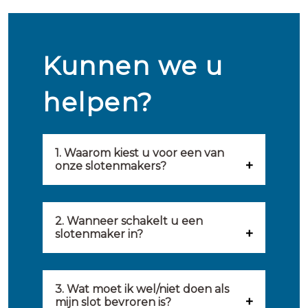
Kunnen we u
helpen?
1. Waarom kiest u voor een van
onze slotenmakers?
Onze slotenmakers zijn
geselecteerd op kwaliteit,
2. Wanneer schakelt u een
slotenmaker in?
snelheid en service. U vindt
U kunt de hulp van een
hierom uitsluitend de beste
slotenmaker inschakelen
3. Wat moet ik wel/niet doen als
partij om u van dienst te zijn.
mijn slot bevroren is?