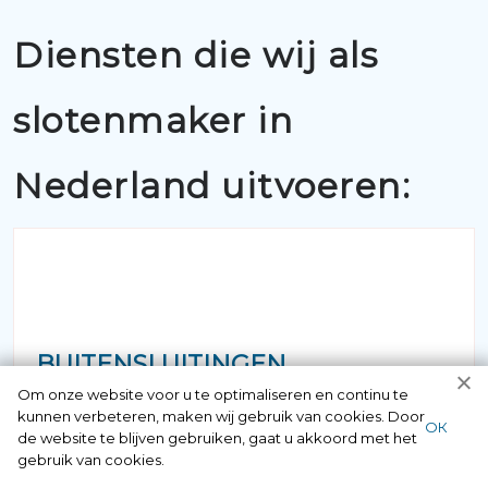
Diensten die wij als
slotenmaker in
Nederland uitvoeren:
BUITENSLUITINGEN
Om onze website voor u te optimaliseren en continu te
kunnen verbeteren, maken wij gebruik van cookies. Door
Als u belt met 097006521500 krijgt u
ОК
de website te blijven gebruiken, gaat u akkoord met het
gegarandeerd een vakkundige
gebruik van cookies.