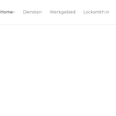
ice 24
Home
Diensten
Werkgebied
Locksmith in