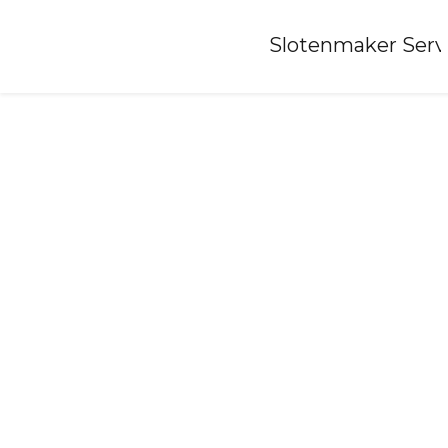
Home
»
Slotenmaker Serv
Slotenmaker-sappemeer