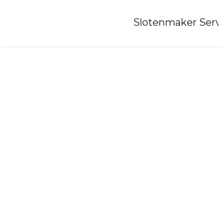
Home
»
Slotenmaker Serv
Slotenmaker-scharnegoutum