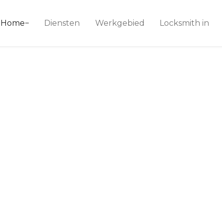
ice 24
Home
Diensten
Werkgebied
Locksmith in