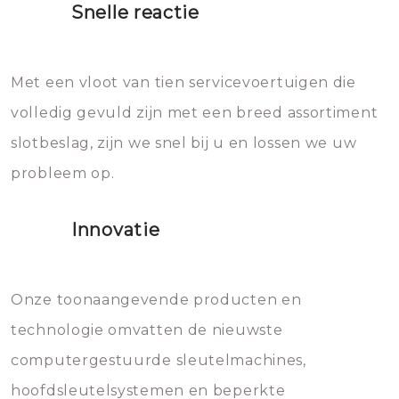
Snelle reactie
Sloten bestaan uit talloze kleine
Het zal inderdaad werken, maar
en zeer complexe onderdelen,
later zal het water dat je
Met een vloot van tien servicevoertuigen die
die relatief gemakkelijk te
eroverheen hebt gegooid weer
volledig gevuld zijn met een breed assortiment
beschadigen zijn. In veel
bevriezen.
slotbeslag, zijn we snel bij u en lossen we uw
gevallen zult u schade aan de
probleem op.
sloten veroorzaken, waardoor
het slot gerepareerd of zelfs
Innovatie
geheel vervangen moet worden.
Dit brengt extra kosten met zich
mee, die u gemakkelijk kunt
Onze toonaangevende producten en
vermijden.
technologie omvatten de nieuwste
computergestuurde sleutelmachines,
hoofdsleutelsystemen en beperkte