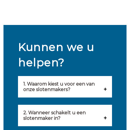
Kunnen we u
helpen?
1. Waarom kiest u voor een van
onze slotenmakers?
Onze slotenmakers zijn
geselecteerd op kwaliteit,
2. Wanneer schakelt u een
slotenmaker in?
snelheid en service. U vindt