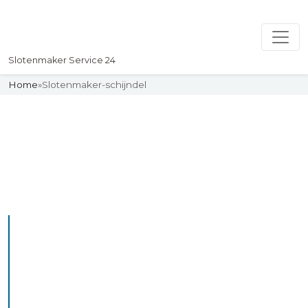
Slotenmaker Service 24
Home
»
Slotenmaker-schijndel
Slotenmaker
Uw professionelle Slotenmaker
Service 24
De beste bekwame
slotenmakers in