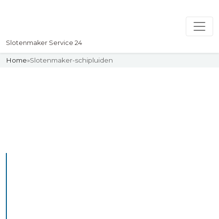
Slotenmaker Service 24
Home
»
Slotenmaker-schipluiden
Slotenmaker
Uw professionelle Slotenmaker
Service 24
De beste bekwame
slotenmakers in