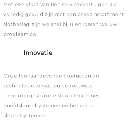
Met een vloot van tien servicevoertuigen die
die relatief gemakkelijk te
eroverheen hebt gegooid weer
volledig gevuld zijn met een breed assortiment
beschadigen zijn. In veel
bevriezen.
slotbeslag, zijn we snel bij u en lossen we uw
gevallen zult u schade aan de
probleem op.
sloten veroorzaken, waardoor
het slot gerepareerd of zelfs
Innovatie
geheel vervangen moet worden.
Dit brengt extra kosten met zich
mee, die u gemakkelijk kunt
Onze toonaangevende producten en
vermijden.
technologie omvatten de nieuwste
computergestuurde sleutelmachines,
hoofdsleutelsystemen en beperkte
sleutelsystemen.