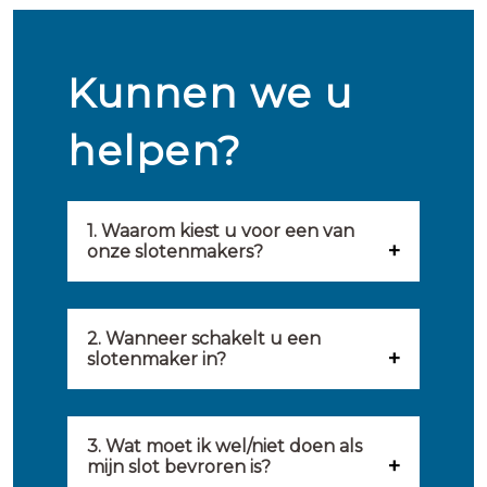
Kunnen we u
helpen?
1. Waarom kiest u voor een van
onze slotenmakers?
Onze slotenmakers zijn
geselecteerd op kwaliteit,
2. Wanneer schakelt u een
slotenmaker in?
snelheid en service. U vindt
U kunt de hulp van een
hierom uitsluitend de beste
slotenmaker inschakelen
3. Wat moet ik wel/niet doen als
partij om u van dienst te zijn.
mijn slot bevroren is?
wanneer: u uzelf heeft
Onze slotenmakers streven