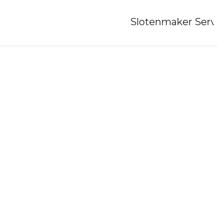
Home
»
Slotenmaker Serv
Slotenmaker-schoondijke