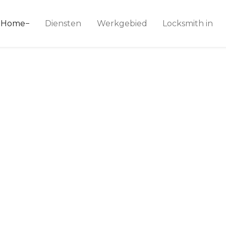
ice 24
Home
Diensten
Werkgebied
Locksmith in