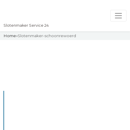
Slotenmaker Service 24
Home
»
Slotenmaker-schoonrewoerd
Slotenmaker
Uw professionelle Slotenmaker
Service 24
De beste bekwame
slotenmakers in