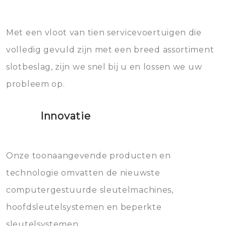
Het zal inderdaad werken, maar
en zeer complexe onderdelen,
later zal het water dat je
Met een vloot van tien servicevoertuigen die
die relatief gemakkelijk te
eroverheen hebt gegooid weer
volledig gevuld zijn met een breed assortiment
beschadigen zijn. In veel
bevriezen.
slotbeslag, zijn we snel bij u en lossen we uw
gevallen zult u schade aan de
probleem op.
sloten veroorzaken, waardoor
het slot gerepareerd of zelfs
Innovatie
geheel vervangen moet worden.
Dit brengt extra kosten met zich
mee, die u gemakkelijk kunt
Onze toonaangevende producten en
vermijden.
technologie omvatten de nieuwste
computergestuurde sleutelmachines,
hoofdsleutelsystemen en beperkte
sleutelsystemen.