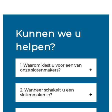
Kunnen we u
helpen?
1. Waarom kiest u voor een van
onze slotenmakers?
Onze slotenmakers zijn
geselecteerd op kwaliteit,
2. Wanneer schakelt u een
slotenmaker in?
snelheid en service. U vindt
U kunt de hulp van een
hierom uitsluitend de beste