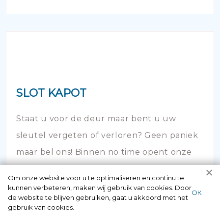
SLOT KAPOT
Staat u voor de deur maar bent u uw
sleutel vergeten of verloren? Geen paniek
maar bel ons! Binnen no time opent onze
slotenspecialist de deur en kunt u weer uw
Om onze website voor u te optimaliseren en continu te
huis in!
kunnen verbeteren, maken wij gebruik van cookies. Door
ОК
de website te blijven gebruiken, gaat u akkoord met het
gebruik van cookies.