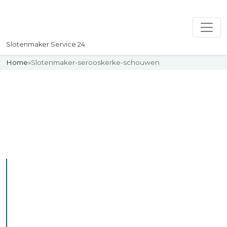
Slotenmaker Service 24
Home
»
Slotenmaker-serooskerke-schouwen
Slotenmaker
Uw professionelle Slotenmaker
Service 24
De beste bekwame
slotenmakers in