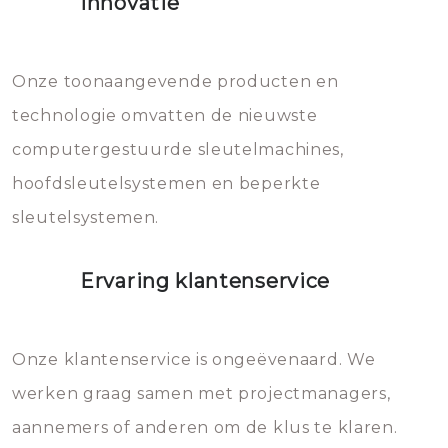
Innovatie
geheel vervangen moet worden.
Dit brengt extra kosten met zich
mee, die u gemakkelijk kunt
Onze toonaangevende producten en
vermijden.
technologie omvatten de nieuwste
computergestuurde sleutelmachines,
hoofdsleutelsystemen en beperkte
sleutelsystemen.
Ervaring klantenservice
Onze klantenservice is ongeëvenaard. We
werken graag samen met projectmanagers,
aannemers of anderen om de klus te klaren.