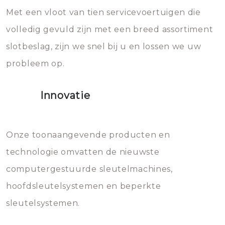
Met een vloot van tien servicevoertuigen die
die relatief gemakkelijk te
eroverheen hebt gegooid weer
volledig gevuld zijn met een breed assortiment
beschadigen zijn. In veel
bevriezen.
slotbeslag, zijn we snel bij u en lossen we uw
gevallen zult u schade aan de
probleem op.
sloten veroorzaken, waardoor
het slot gerepareerd of zelfs
Innovatie
geheel vervangen moet worden.
Dit brengt extra kosten met zich
mee, die u gemakkelijk kunt
Onze toonaangevende producten en
vermijden.
technologie omvatten de nieuwste
computergestuurde sleutelmachines,
hoofdsleutelsystemen en beperkte
sleutelsystemen.