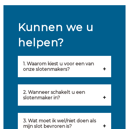
Kunnen we u
helpen?
1. Waarom kiest u voor een van
onze slotenmakers?
Onze slotenmakers zijn
geselecteerd op kwaliteit,
2. Wanneer schakelt u een
slotenmaker in?
snelheid en service. U vindt
U kunt de hulp van een
hierom uitsluitend de beste
slotenmaker inschakelen
3. Wat moet ik wel/niet doen als
partij om u van dienst te zijn.
mijn slot bevroren is?