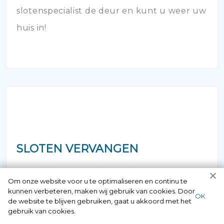
slotenspecialist de deur en kunt u weer uw
huis in!
SLOTEN VERVANGEN
Vermoedt u dat uw hang- en sluitwerk aan
Om onze website voor u te optimaliseren en continu te
kunnen verbeteren, maken wij gebruik van cookies. Door
vervanging toe is? Bij veroudering van de
ОК
de website te blijven gebruiken, gaat u akkoord met het
sloten van uw woning of bedrijfspand is het
gebruik van cookies.