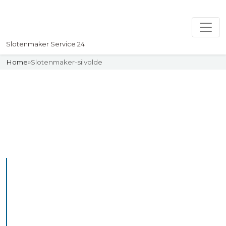
Slotenmaker Service 24
Home
»
Slotenmaker-silvolde
Slotenmaker
Uw professionelle Slotenmaker
Service 24
De beste bekwame
slotenmakers in Silvolde