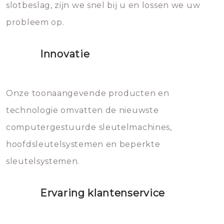
slotbeslag, zijn we snel bij u en lossen we uw
gevallen zult u schade aan de
probleem op.
sloten veroorzaken, waardoor
het slot gerepareerd of zelfs
Innovatie
geheel vervangen moet worden.
Dit brengt extra kosten met zich
mee, die u gemakkelijk kunt
Onze toonaangevende producten en
vermijden.
technologie omvatten de nieuwste
computergestuurde sleutelmachines,
hoofdsleutelsystemen en beperkte
sleutelsystemen.
Ervaring klantenservice