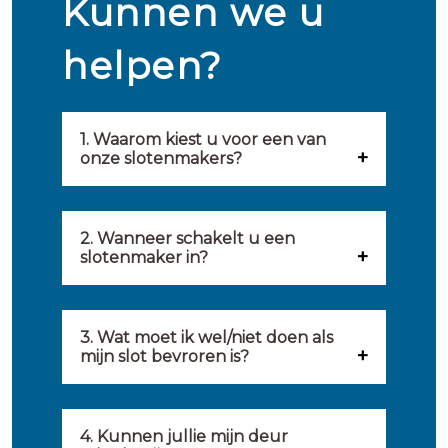
Kunnen we u
helpen?
1. Waarom kiest u voor een van
onze slotenmakers?
Onze slotenmakers zijn
geselecteerd op kwaliteit,
2. Wanneer schakelt u een
slotenmaker in?
snelheid en service. U vindt
U kunt de hulp van een
hierom uitsluitend de beste
slotenmaker inschakelen
3. Wat moet ik wel/niet doen als
partij om u van dienst te zijn.
mijn slot bevroren is?
wanneer: u uzelf heeft
Onze slotenmakers streven
Wat u kunt doen: in de winter
buitengesloten, uw slot niet
ernaar om binnen 20 minuten
komt het wel eens voor dat
4. Kunnen jullie mijn deur
meer functioneert, er
ter plaatse te zijn om u een