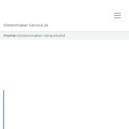
Slotenmaker Service 24
Home
»
Slotenmaker-simpelveld
Slotenmaker
Uw professionelle Slotenmaker
Service 24
De beste bekwame
slotenmakers in