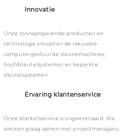
het slot gerepareerd of zelfs
Innovatie
geheel vervangen moet worden.
Dit brengt extra kosten met zich
mee, die u gemakkelijk kunt
Onze toonaangevende producten en
vermijden.
technologie omvatten de nieuwste
computergestuurde sleutelmachines,
hoofdsleutelsystemen en beperkte
sleutelsystemen.
Ervaring klantenservice
Onze klantenservice is ongeëvenaard. We
werken graag samen met projectmanagers,