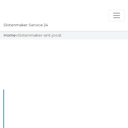
Slotenmaker Service 24
Home
»
Slotenmaker-sint-joost
Slotenmaker
Uw professionelle Slotenmaker
Service 24
De beste bekwame
slotenmakers in Sint