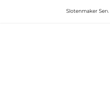
Home
»
Slotenmaker Serv
Slotenmaker-sint-kruis