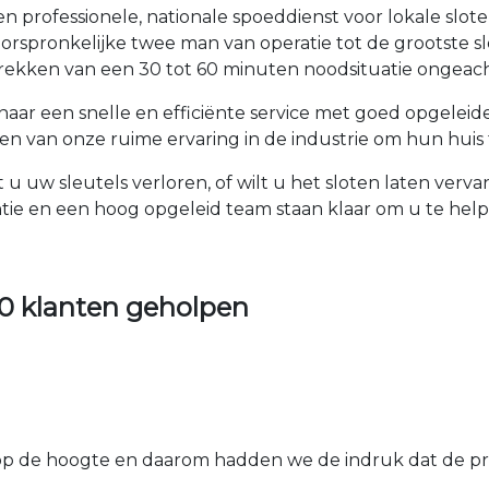
een professionele, nationale spoeddienst voor lokale sl
de oorspronkelijke twee man van operatie tot de grootst
rekken van een 30 tot 60 minuten noodsituatie ongeach
t naar een snelle en efficiënte service met goed opgele
 van onze ruime ervaring in de industrie om hun huis t
ft u uw sleutels verloren, of wilt u het sloten laten ve
tie en een hoog opgeleid team staan klaar om u te he
0 klanten geholpen
 de hoogte en daarom hadden we de indruk dat de prij