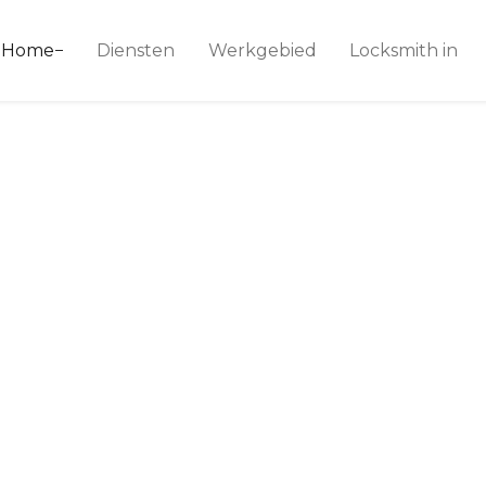
ice 24
Home
Diensten
Werkgebied
Locksmith in