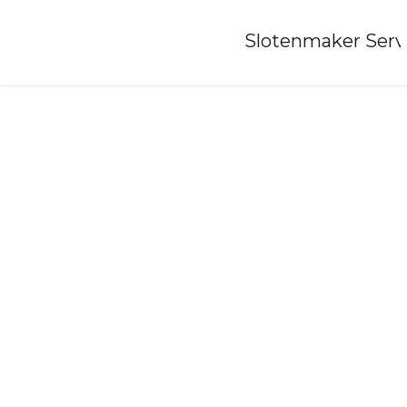
Home
»
Slotenmaker Serv
Slotenmaker-sint-maarten