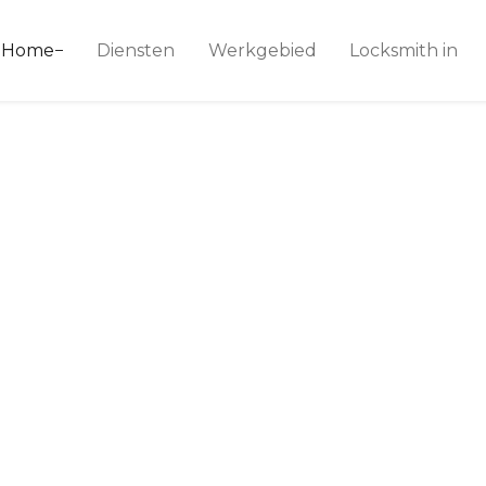
ice 24
Home
Diensten
Werkgebied
Locksmith in