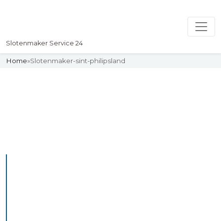
Slotenmaker Service 24
Home
»
Slotenmaker-sint-philipsland
Slotenmaker
Uw professionelle Slotenmaker
Service 24
De beste bekwame
slotenmakers in Sint