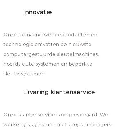
het slot gerepareerd of zelfs
Innovatie
geheel vervangen moet worden.
Dit brengt extra kosten met zich
mee, die u gemakkelijk kunt
Onze toonaangevende producten en
vermijden.
technologie omvatten de nieuwste
computergestuurde sleutelmachines,
hoofdsleutelsystemen en beperkte
sleutelsystemen.
Ervaring klantenservice
Onze klantenservice is ongeëvenaard. We
werken graag samen met projectmanagers,