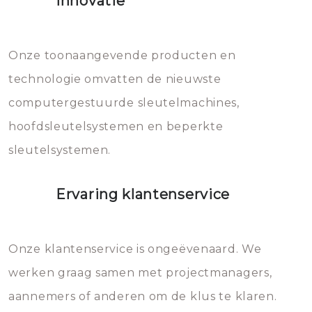
Innovatie
geheel vervangen moet worden.
Dit brengt extra kosten met zich
mee, die u gemakkelijk kunt
Onze toonaangevende producten en
vermijden.
technologie omvatten de nieuwste
computergestuurde sleutelmachines,
hoofdsleutelsystemen en beperkte
sleutelsystemen.
Ervaring klantenservice
Onze klantenservice is ongeëvenaard. We
werken graag samen met projectmanagers,
aannemers of anderen om de klus te klaren.