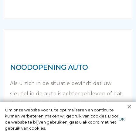
NOODOPENING AUTO
Als u zich in de situatie bevindt dat uw
sleutel in de auto is achtergebleven of dat
de deur is afgebroken en dichtgevallen -
Om onze website voor u te optimaliseren en continu te
bel dan onze autoslotenmaker!
kunnen verbeteren, maken wij gebruik van cookies. Door
ОК
de website te blijven gebruiken, gaat u akkoord met het
gebruik van cookies.