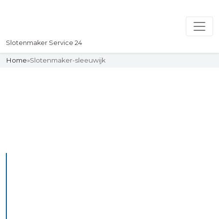
Slotenmaker Service 24
Home
»
Slotenmaker-sleeuwijk
Slotenmaker
Uw professionelle Slotenmaker
Service 24
De beste bekwame
slotenmakers in