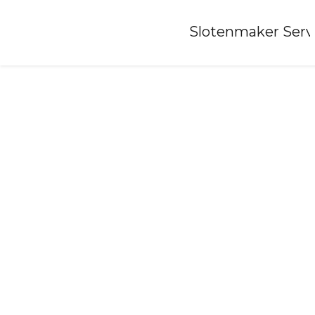
Home
»
Slotenmaker Serv
Slotenmaker-slenaken