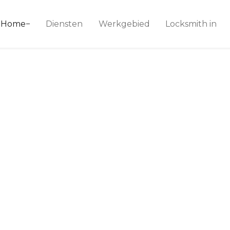
ice 24
Home
Diensten
Werkgebied
Locksmith in