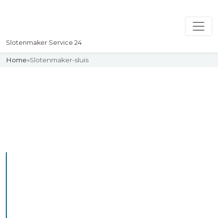
Slotenmaker Service 24
Home
»
Slotenmaker-sluis
Slotenmaker
Uw professionelle Slotenmaker
Service 24
De beste bekwame
slotenmakers in Sluis