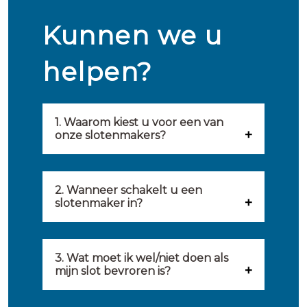
Kunnen we u
helpen?
1. Waarom kiest u voor een van
onze slotenmakers?
Onze slotenmakers zijn
geselecteerd op kwaliteit,
2. Wanneer schakelt u een
slotenmaker in?
snelheid en service. U vindt
U kunt de hulp van een
hierom uitsluitend de beste
slotenmaker inschakelen
3. Wat moet ik wel/niet doen als
partij om u van dienst te zijn.
mijn slot bevroren is?
wanneer: u uzelf heeft
Onze slotenmakers streven
Wat u kunt doen: in de winter
buitengesloten, uw slot niet
ernaar om binnen 20 minuten