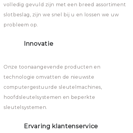
volledig gevuld zijn met een breed assortiment
beschadigen zijn. In veel
bevriezen.
slotbeslag, zijn we snel bij u en lossen we uw
gevallen zult u schade aan de
probleem op.
sloten veroorzaken, waardoor
het slot gerepareerd of zelfs
Innovatie
geheel vervangen moet worden.
Dit brengt extra kosten met zich
mee, die u gemakkelijk kunt
Onze toonaangevende producten en
vermijden.
technologie omvatten de nieuwste
computergestuurde sleutelmachines,
hoofdsleutelsystemen en beperkte
sleutelsystemen.
Ervaring klantenservice