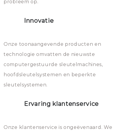
probleem op.
sloten veroorzaken, waardoor
het slot gerepareerd of zelfs
Innovatie
geheel vervangen moet worden.
Dit brengt extra kosten met zich
mee, die u gemakkelijk kunt
Onze toonaangevende producten en
vermijden.
technologie omvatten de nieuwste
computergestuurde sleutelmachines,
hoofdsleutelsystemen en beperkte
sleutelsystemen.
Ervaring klantenservice
Onze klantenservice is ongeëvenaard. We