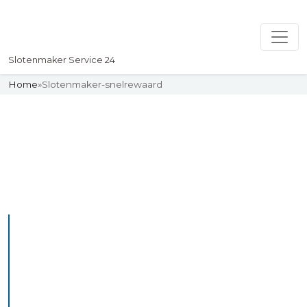
Slotenmaker Service 24
Home
»
Slotenmaker-snelrewaard
Slotenmaker
Uw professionelle Slotenmaker
Service 24
De beste bekwame
slotenmakers in