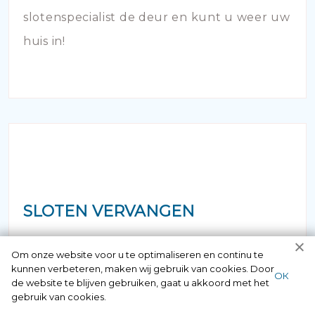
slotenspecialist de deur en kunt u weer uw
huis in!
SLOTEN VERVANGEN
Vermoedt u dat uw hang- en sluitwerk aan
Om onze website voor u te optimaliseren en continu te
kunnen verbeteren, maken wij gebruik van cookies. Door
vervanging toe is? Bij veroudering van de
ОК
de website te blijven gebruiken, gaat u akkoord met het
sloten van uw woning of bedrijfspand is het
gebruik van cookies.