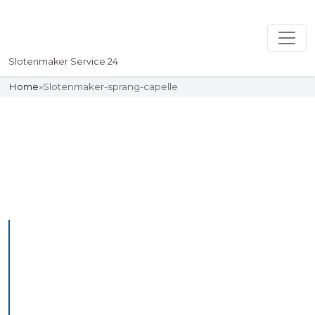
Slotenmaker Service 24
Home
»
Slotenmaker-sprang-capelle
Slotenmaker
Uw professionelle Slotenmaker
Service 24
De beste bekwame
slotenmakers in Sprang