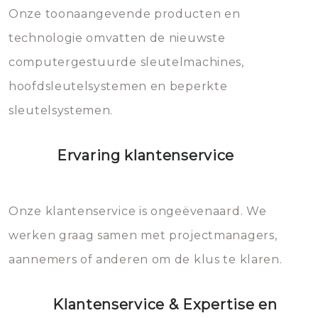
mee, die u gemakkelijk kunt
Onze toonaangevende producten en
vermijden.
technologie omvatten de nieuwste
computergestuurde sleutelmachines,
hoofdsleutelsystemen en beperkte
sleutelsystemen.
Ervaring klantenservice
Onze klantenservice is ongeëvenaard. We
werken graag samen met projectmanagers,
aannemers of anderen om de klus te klaren.
Klantenservice & Expertise en