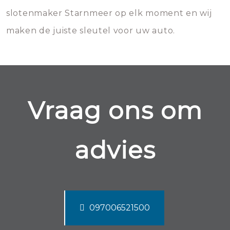
slotenmaker Starnmeer op elk moment en wij
maken de juiste sleutel voor uw auto.
Vraag ons om
advies
097006521500