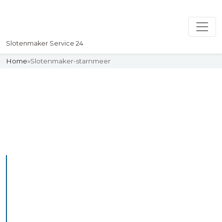
Slotenmaker Service 24
Home
»
Slotenmaker-starnmeer
Slotenmaker
Uw professionelle Slotenmaker
Service 24
De beste bekwame
slotenmakers in