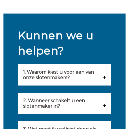
Kunnen we u
helpen?
1. Waarom kiest u voor een van
onze slotenmakers?
Onze slotenmakers zijn
geselecteerd op kwaliteit,
2. Wanneer schakelt u een
slotenmaker in?
snelheid en service. U vindt
U kunt de hulp van een
hierom uitsluitend de beste
slotenmaker inschakelen