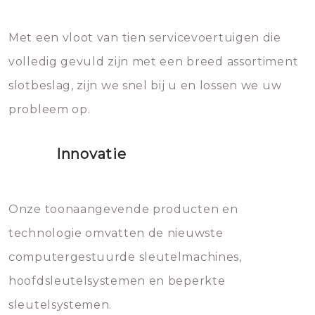
en zeer complexe onderdelen,
later zal het water dat je
Met een vloot van tien servicevoertuigen die
die relatief gemakkelijk te
eroverheen hebt gegooid weer
volledig gevuld zijn met een breed assortiment
beschadigen zijn. In veel
bevriezen.
slotbeslag, zijn we snel bij u en lossen we uw
gevallen zult u schade aan de
probleem op.
sloten veroorzaken, waardoor
het slot gerepareerd of zelfs
Innovatie
geheel vervangen moet worden.
Dit brengt extra kosten met zich
mee, die u gemakkelijk kunt
Onze toonaangevende producten en
vermijden.
technologie omvatten de nieuwste
computergestuurde sleutelmachines,
hoofdsleutelsystemen en beperkte
sleutelsystemen.