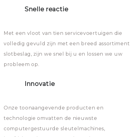
proberen de deuren te openen.
heet water over je slot gooien.
Snelle reactie
Sloten bestaan uit talloze kleine
Het zal inderdaad werken, maar
en zeer complexe onderdelen,
later zal het water dat je
Met een vloot van tien servicevoertuigen die
die relatief gemakkelijk te
eroverheen hebt gegooid weer
volledig gevuld zijn met een breed assortiment
beschadigen zijn. In veel
bevriezen.
slotbeslag, zijn we snel bij u en lossen we uw
gevallen zult u schade aan de
probleem op.
sloten veroorzaken, waardoor
het slot gerepareerd of zelfs
Innovatie
geheel vervangen moet worden.
Dit brengt extra kosten met zich
mee, die u gemakkelijk kunt
Onze toonaangevende producten en
vermijden.
technologie omvatten de nieuwste
computergestuurde sleutelmachines,