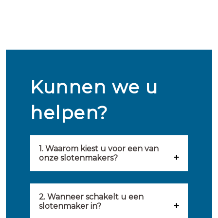
Kunnen we u
helpen?
1. Waarom kiest u voor een van
onze slotenmakers?
Onze slotenmakers zijn
geselecteerd op kwaliteit,
2. Wanneer schakelt u een
slotenmaker in?
snelheid en service. U vindt