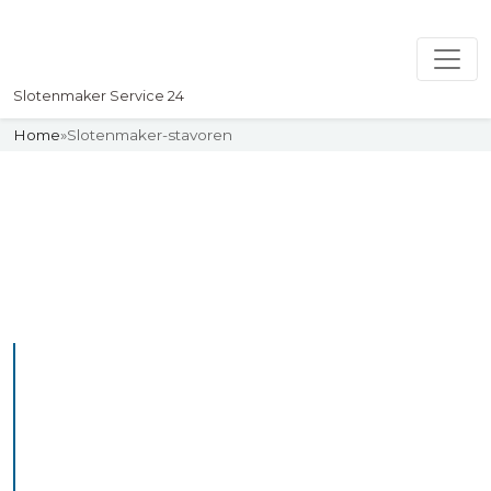
Slotenmaker Service 24
Home
»
Slotenmaker-stavoren
Slotenmaker
Uw professionelle Slotenmaker
Service 24
De beste bekwame
slotenmakers in