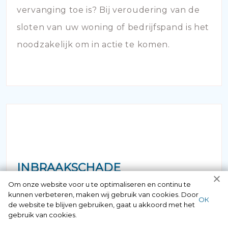
vervanging toe is? Bij veroudering van de
sloten van uw woning of bedrijfspand is het
noodzakelijk om in actie te komen.
INBRAAKSCHADE
Om onze website voor u te optimaliseren en continu te
Is er bij u ingebroken en zijn de sloten
kunnen verbeteren, maken wij gebruik van cookies. Door
ОК
de website te blijven gebruiken, gaat u akkoord met het
onherstelbaar beschadigd? Uiteraard kunt
gebruik van cookies.