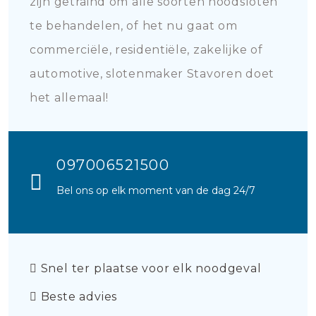
zijn getraind om alle soorten noodsloten
te behandelen, of het nu gaat om
commerciële, residentiële, zakelijke of
automotive, slotenmaker Stavoren doet
het allemaal!
097006521500
Bel ons op elk moment van de dag 24/7
Snel ter plaatse voor elk noodgeval
Beste advies